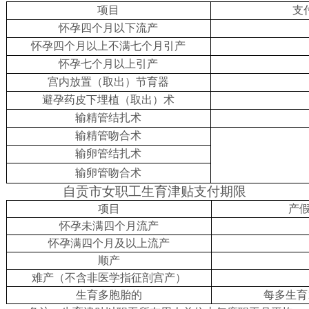
项目
支
怀孕四个月以下流产
怀孕四个月以上不满七个月引产
怀孕七个月以上引产
宫内放置（取出）节育器
避孕药皮下埋植（取出）术
输精管结扎术
输精管吻合术
输卵管结扎术
输卵管吻合术
自贡市女职工生育津贴支付期限
项目
产
怀孕未满四个月流产
怀孕满四个月及以上流产
顺产
难产（不含非医学指征剖宫产）
生育多胞胎的
每多生育