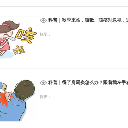
科普｜秋季来临，咳嗽、咳痰别忽视，
摘要：
科普｜得了肩周炎怎么办？跟着我左手
摘要：