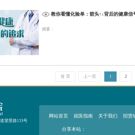
教你看懂化验单：箭头↑↓背后的健康信
摘要：
首 页
上一页
1
2
网站首页
就医指南
关于我们
招贤
望景路133号
分享本站：