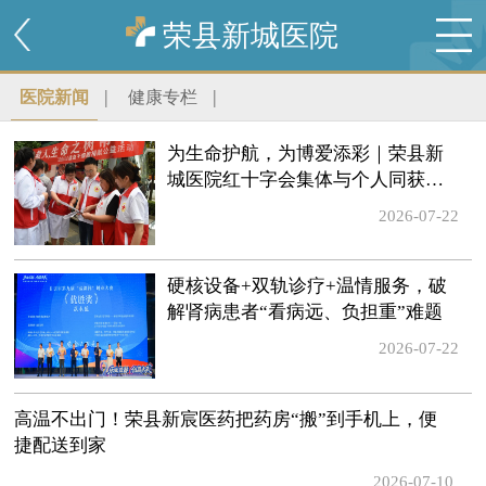
荣县新城医院
|
|
医院新闻
健康专栏
为生命护航，为博爱添彩｜荣县新
城医院红十字会集体与个人同获市
级表扬
2026-07-22
硬核设备+双轨诊疗+温情服务，破
解肾病患者“看病远、负担重”难题
2026-07-22
高温不出门！荣县新宸医药把药房“搬”到手机上，便
捷配送到家
2026-07-10