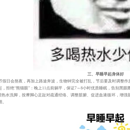
三、
早睡早起身体好
节假日会熬夜，再加上路途奔波，生物钟完全被打乱，节后要及时调整作
早起，拒绝“熊猫眼”：晚上11点前躺平，保证7～8小时优质睡眠，告别黑眼
前用热水洗脚，按摩脚心足趾对疏通经络、调整脏腑、促进血液循环，增强
用。