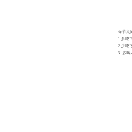
春节期
1.多
2.少
3. 