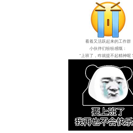
看着又活跃起来的工作群
小伙伴们
纷纷感慨：
“上班了，咋就提不起精神呢