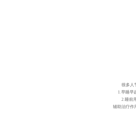
很多人
1.早睡
2.睡
辅助治疗作