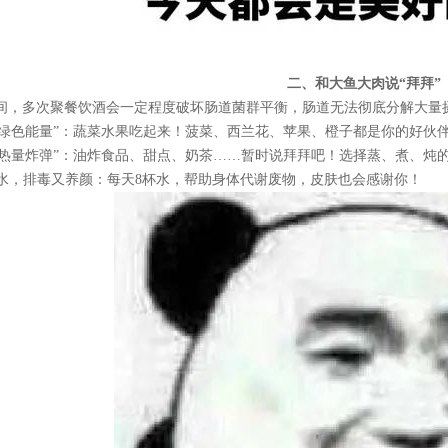
二、和大鱼大肉说
“拜拜”
间，多次聚餐饮酒会一定程度破坏肠道菌群平衡，肠道无法彻底分解大量
吃“绿色能量”：蔬菜水果吃起来！菠菜、西兰花、苹果、橙子都是你的好伙
吃“热量炸弹”：油炸食品、甜点、奶茶……暂时说拜拜吧！选择蒸、煮、炖
多喝水，排毒又养颜：每天8杯水，帮助身体代谢废物，皮肤也会感谢你！