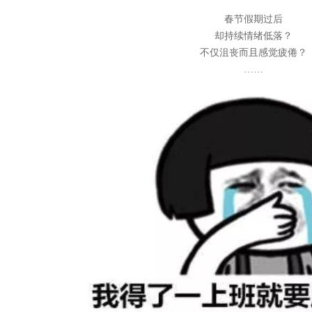
春节假期过后
却持续情绪低落？
不仅沮丧而且感觉疲倦？
……