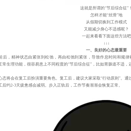
这就是所谓的
“节后综合征”
怎样才能
“丝滑”地
从假期切换到工作模式
又能减少身心不适感呢？
一起来看看下面这些方法
吧
↓↓↓
一、良好的心态最重要
前后，精神状态由紧张到松弛，再由松弛到紧张，导致作息时间和规律
正常生理功能，很容易患上不同程度的
“节后综合征”，比如胃肠道不适
心态将会在复工后扮演重要角色。复工后，建议大家采取
“行动原则”。
工后约2-3天疲惫感会减弱。步入正轨后，工作节奏渐渐会恢复正常。