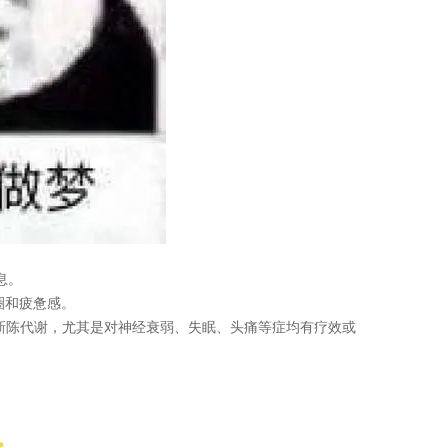
息。
圈和疲惫感。
新陈代谢，尤其是对神经衰弱、失眠、头痛等症均有疗效或